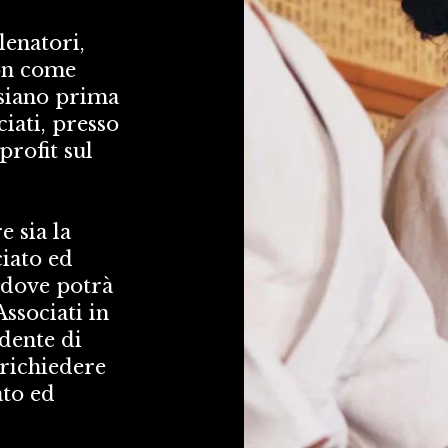
enatori, 
on come 
 siano prima 
ati, presso 
rofit sul 
 sia la 
iato ed 
 dove potrà 
ssociati in 
dente di 
richiedere 
to ed 