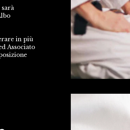
sarà 
lbo 
rare in più 
ed Associato 
posizione 