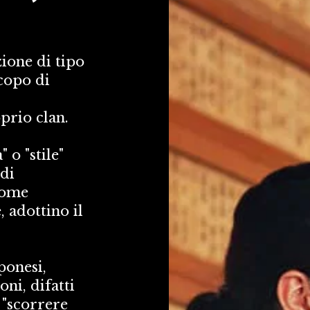
ione di tipo 
copo di 
prio clan. 
o "stile" 
di 
come 
 adottino il 
onesi, 
ni, difatti 
"scorrere 