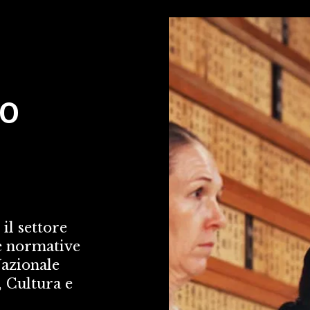
TO
l settore 
e normative 
azionale 
 Cultura e 